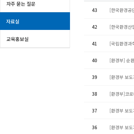
자주 묻는 질문
43
[한국환경공
자료실
42
[한국환경산업
교육홍보실
41
[국립환경과학
40
[환경부] 순
39
[환경부 보도
38
[환경부]코로
37
[환경부 보도자
36
[환경부 보도자