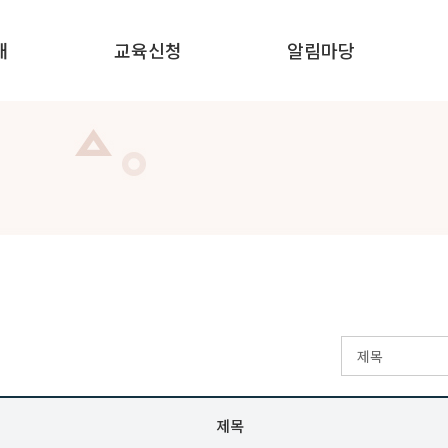
내
교육신청
알림마당
안내
신청안내
공지사항
 안내
온라인교육
자주묻는 질문
 안내
집합교육
자료실
교육홍보실
제목