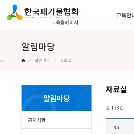
교육안
교육홈페이지
법정교육 
알림마당
공무원교육
알림마당
자료실
교육신청방법
자료실
알림마당
총
173
건
공지사항
No.