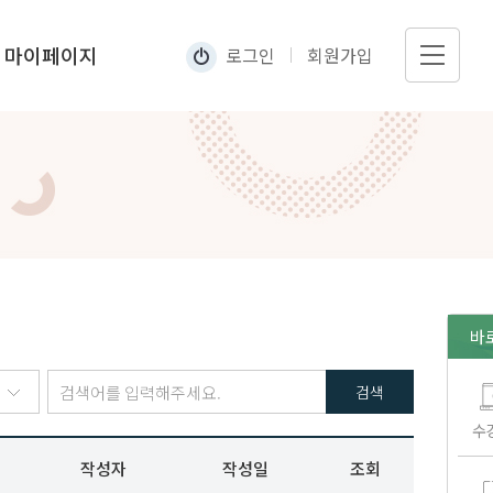
마이페이지
로그인
회원가입
나의수강현황
내정보관리
바
검색
수
작성자
작성일
조회