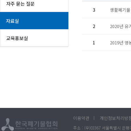
자주 묻는 질문
3
생활폐기물 
자료실
2
2020년 
교육홍보실
1
2019년 영
이용약관
개인정보처리방
주소 : (우)03367 서울특별시 