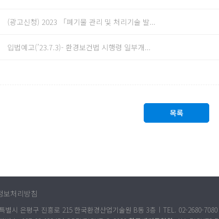
(광고신청) 2023 「폐기물 관리 및 처리기술 발...
입법예고(’23.7.3)- 환경보건법 시행령 일부개...
목록
정보처리방침
 서울특별시 은평구 진흥로 215 한국환경산업기술원 B동 3층
TEL. 02-2680-7080