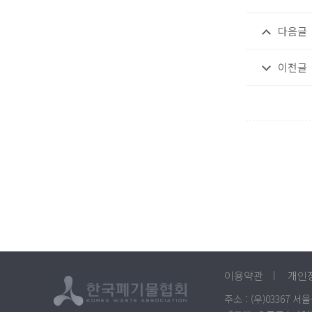
다음글
이전글
이용약관
개인
주소 : (우)03367