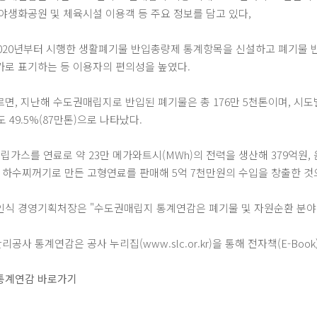
야생화공원 및 체육시설 이용객 등 주요 정보를 담고 있다,
2020년부터 시행한 생활폐기물 반입총량제 통계항목을 신설하고 폐기물 
로 표기하는 등 이용자의 편의성을 높였다.
면, 지난해 수도권매립지로 반입된 폐기물은 총 176만 5천톤이며, 시도별 반
기도 49.5%(87만톤)으로 나타났다.
매립가스를 연료로 약 23만 메가와트시(MWh)의 전력을 생산해 379억원
, 하수찌꺼기로 만든 고형연료를 판매해 5억 7천만원의 수입을 창출한 
식 경영기획처장은 "수도권매립지 통계연감은 폐기물 및 자원순환 분야
사 통계연감은 공사 누리집(www.slc.or.kr)을 통해 전자책(E-Boo
통계연감 바로가기