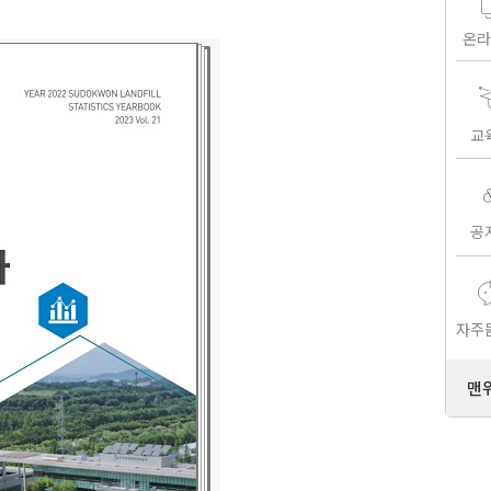
온라
교
공
자주
맨