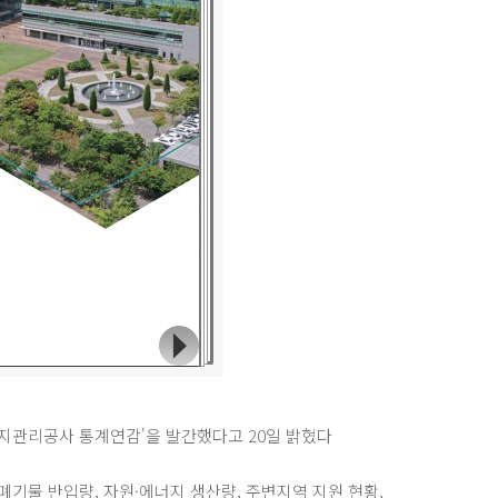
지관리공사 통계연감'을 발간했다고 20일 밝혔다
폐기물 반입량, 자원·에너지 생산량, 주변지역 지원 현황,