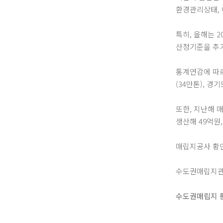
환경관리상태, 
특히, 올해는 
산정기준을 추가
통계연감에 따르
(34만톤), 경
또한, 지난해 
생산해 49억원
매립지공사 황인
수도권매립지관리공
수도권매립지 