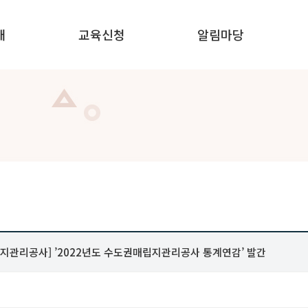
내
교육신청
알림마당
안내
신청안내
공지사항
 안내
온라인교육
자주묻는 질문
 안내
집합교육
자료실
교육홍보실
지관리공사] ’2022년도 수도권매립지관리공사 통계연감’ 발간