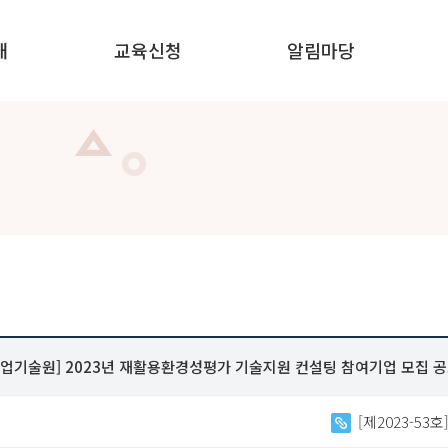
내
교육신청
알림마당
안내
신청안내
공지사항
 안내
온라인교육
자주묻는 질문
 안내
집합교육
자료실
교육홍보실
업기술원] 2023년 재활용환경성평가 기술지원 컨설팅 참여기업 모집 
[제2023-5