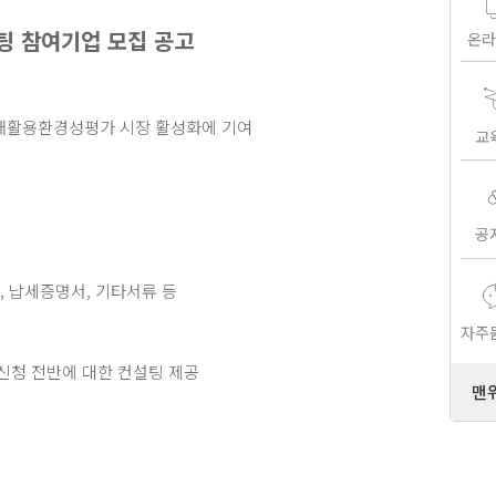
팅 참여기업 모집 공고
온라
재활용환경성평가 시장 활성화에 기여
교
공
, 납세증명서, 기타서류 등
자주
신청 전반에 대한 컨설팅 제공
맨