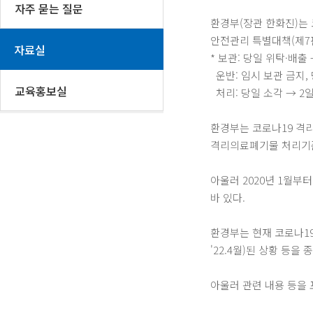
자주 묻는 질문
환경부(장관 한화진)는
안전관리 특별대책(제7판
자료실
* 보관: 당일 위탁·배출
운반: 임시 보관 금지, 
교육홍보실
처리: 당일 소각 → 2
환경부는 코로나19 격리의
격리의료폐기물 처리기준
아울러 2020년 1월부
바 있다.
환경부는 현재 코로나19
'22.4월)된 상황 등
아울러 관련 내용 등을 