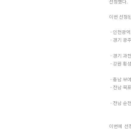
선정했다.
이번 선정된
- 인천광역
- 경기 광
공급
- 경기 과
- 강원 횡
에 공
- 충남 부
- 전남 목
(슬러지
- 전남 순
도시가스
이번에 선정