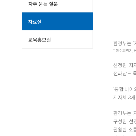
자주 묻는 질문
자료실
교육홍보실
환경부는 '
* 하수찌꺼기,
선정된 지
전라남도 
'통합 바이
지자체 8개
환경부는 지
구성된 선
원활한 소통