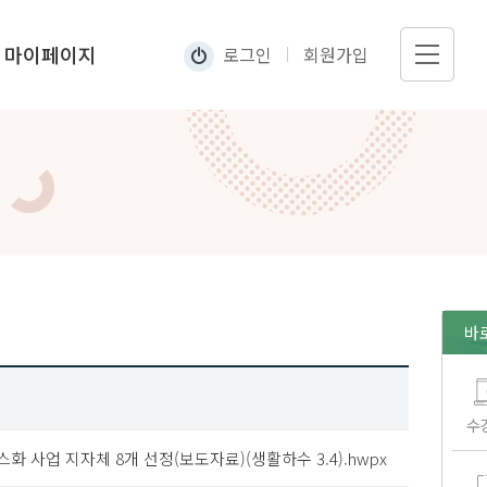
마이페이지
로그인
회원가입
나의수강현황
내정보관리
바
수
스화 사업 지자체 8개 선정(보도자료)(생활하수 3.4).hwpx