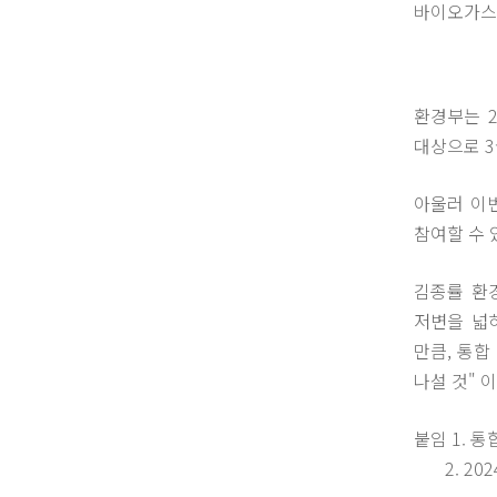
바이오가스를
환경부는 
대상으로 3
아울러 이번
참여할 수 
김종률 환
저변을 넓
만큼, 통
나설 것" 
붙임 1. 
2. 202