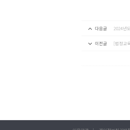
다음글
2024년
이전글
[법정교육